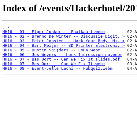
Index of /events/Hackerhotel/2
../
HH16 - 01 - Elger Jonker -- Faalkaart.webm
HH16 - 02 - Brenno De Winter -- Discussie Digit..>
HH16 - 03 - Peter Joosten -- Hack Your Body, Mi..>
HH16 - 04 - Bart Meijer -- 3D Printer Electroni..>
HH16 - 05 - Dustin Snijders -- LoRa.webm
HH16 - 06 - Jos Weyers -- Lock Impressioning.webm
HH16 - 07 - Bas Oort -- Can We Fix It.slides.pdf
HH16 - 07 - Bas Oort -- Can We Fix It.webm
HH16 - 08 - Event-Jelle Lachi -- Pubquiz.webm