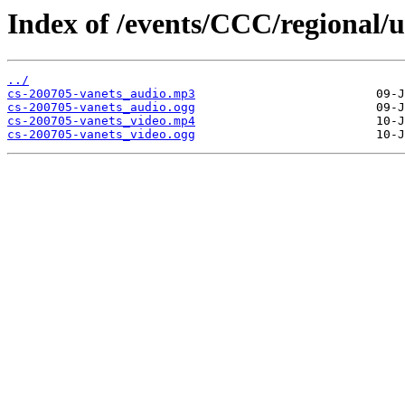
Index of /events/CCC/regional/
../
cs-200705-vanets_audio.mp3
cs-200705-vanets_audio.ogg
cs-200705-vanets_video.mp4
cs-200705-vanets_video.ogg